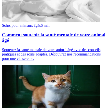
Soins pour animaux âgés
6
min
Comment soutenir la santé mentale de votre animal
âgé
Soutenez la santé mentale de votre animal âgé avec des conseils
pratiques et des soins adaptés. Découvrez nos recommandations
pour une vie sereine.