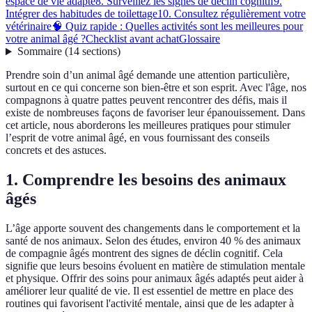
espace de vie adapté
8. Surveillez les signes de déclin cognitif
9.
Intégrer des habitudes de toilettage
10. Consultez régulièrement votre
vétérinaire
🧠 Quiz rapide : Quelles activités sont les meilleures pour
votre animal âgé ?
Checklist avant achat
Glossaire
Sommaire
(
14
sections
)
Prendre soin d’un animal âgé demande une attention particulière,
surtout en ce qui concerne son bien-être et son esprit. Avec l'âge, nos
compagnons à quatre pattes peuvent rencontrer des défis, mais il
existe de nombreuses façons de favoriser leur épanouissement. Dans
cet article, nous aborderons les meilleures pratiques pour stimuler
l’esprit de votre animal âgé, en vous fournissant des conseils
concrets et des astuces.
1. Comprendre les besoins des animaux
âgés
L’âge apporte souvent des changements dans le comportement et la
santé de nos animaux. Selon des études, environ 40 % des animaux
de compagnie âgés montrent des signes de déclin cognitif. Cela
signifie que leurs besoins évoluent en matière de stimulation mentale
et physique. Offrir des soins pour animaux âgés adaptés peut aider à
améliorer leur qualité de vie. Il est essentiel de mettre en place des
routines qui favorisent l'activité mentale, ainsi que de les adapter à