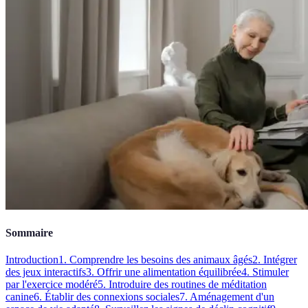
Sommaire
Introduction
1. Comprendre les besoins des animaux âgés
2. Intégrer
des jeux interactifs
3. Offrir une alimentation équilibrée
4. Stimuler
par l'exercice modéré
5. Introduire des routines de méditation
canine
6. Établir des connexions sociales
7. Aménagement d'un