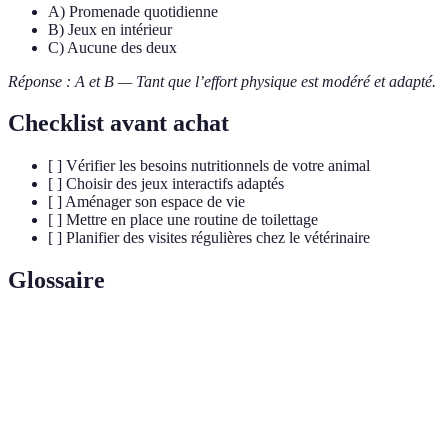
A) Promenade quotidienne
B) Jeux en intérieur
C) Aucune des deux
Réponse : A et B — Tant que l’effort physique est modéré et adapté.
Checklist avant achat
[ ] Vérifier les besoins nutritionnels de votre animal
[ ] Choisir des jeux interactifs adaptés
[ ] Aménager son espace de vie
[ ] Mettre en place une routine de toilettage
[ ] Planifier des visites régulières chez le vétérinaire
Glossaire
Terme
Définition
Déclin
Détérioration progressive des capacités mentales
cognitif
des animaux âgés