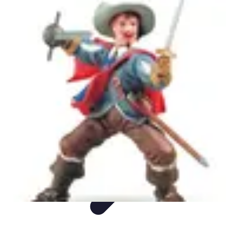
Soins Animaux Âgés
Soins pour animaux âgés
Tendances
Hygiène
Santé
Nutrition
Soins Animaux Âgés