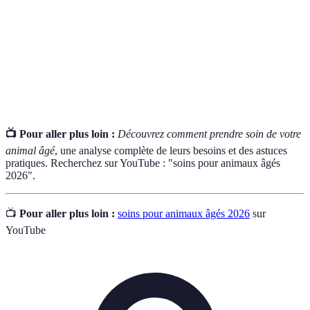
Alimentation
Régime alimentaire qui satisfait tous les besoins
équilibrée
nutritionnels d'un animal
Processus par lequel un animal interagit avec
Socialisation
d’autres animaux ou des humains, favorisant le
bien-être mental
📺 Pour aller plus loin :
Découvrez comment prendre soin de votre
animal âgé
, une analyse complète de leurs besoins et des astuces
pratiques. Recherchez sur YouTube : "soins pour animaux âgés
2026".
📺
Pour aller plus loin :
soins pour animaux âgés 2026
sur
YouTube