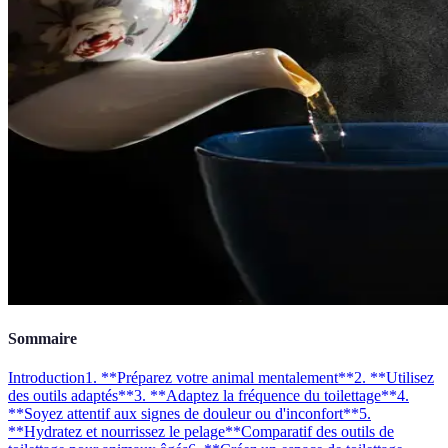
Sommaire
Introduction
1. **Préparez votre animal mentalement**
2. **Utilisez
des outils adaptés**
3. **Adaptez la fréquence du toilettage**
4.
**Soyez attentif aux signes de douleur ou d'inconfort**
5.
**Hydratez et nourrissez le pelage**
Comparatif des outils de