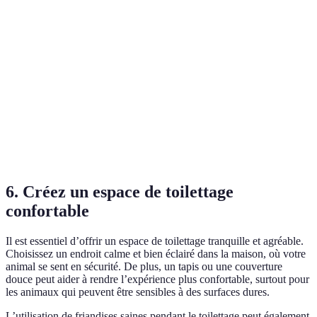
Comfort pour
👍
👍
l'animal
Facilité
Très facile
Moyen
d'utilisation
Prix
Abordable
Modéré
Recommandation
⭐⭐⭐⭐⭐
⭐⭐⭐⭐
6.
Créez un espace de toilettage
confortable
Il est essentiel d’offrir un espace de toilettage tranquille et agréable.
Choisissez un endroit calme et bien éclairé dans la maison, où votre
animal se sent en sécurité. De plus, un tapis ou une couverture
douce peut aider à rendre l’expérience plus confortable, surtout pour
les animaux qui peuvent être sensibles à des surfaces dures.
L’utilisation de friandises saines pendant le toilettage peut également