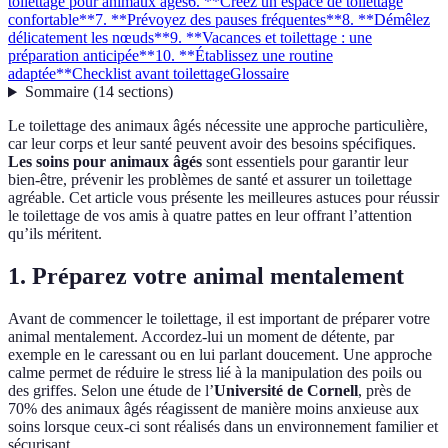
toilettage pour animaux âgés
6. **Créez un espace de toilettage
confortable**
7. **Prévoyez des pauses fréquentes**
8. **Démêlez
délicatement les nœuds**
9. **Vacances et toilettage : une
préparation anticipée**
10. **Établissez une routine
adaptée**
Checklist avant toilettage
Glossaire
Sommaire
(
14
sections
)
Le toilettage des animaux âgés nécessite une approche particulière,
car leur corps et leur santé peuvent avoir des besoins spécifiques.
Les soins pour animaux âgés
sont essentiels pour garantir leur
bien-être, prévenir les problèmes de santé et assurer un toilettage
agréable. Cet article vous présente les meilleures astuces pour réussir
le toilettage de vos amis à quatre pattes en leur offrant l’attention
qu’ils méritent.
1.
Préparez votre animal mentalement
Avant de commencer le toilettage, il est important de préparer votre
animal mentalement. Accordez-lui un moment de détente, par
exemple en le caressant ou en lui parlant doucement. Une approche
calme permet de réduire le stress lié à la manipulation des poils ou
des griffes. Selon une étude de l’
Université de Cornell
, près de
70% des animaux âgés réagissent de manière moins anxieuse aux
soins lorsque ceux-ci sont réalisés dans un environnement familier et
sécurisant.