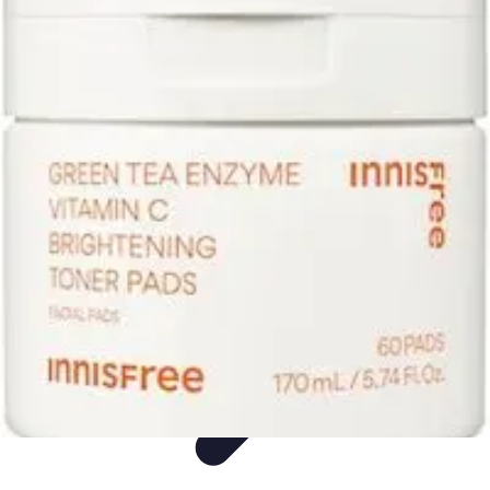
Soins Animaux Âgés
Soins pour animaux âgés
Tendances
Hygiène
Santé
Nutrition
Soins Animaux Âgés