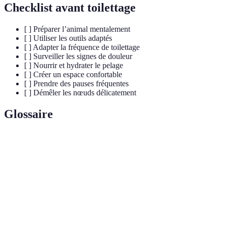
Checklist avant toilettage
[ ] Préparer l’animal mentalement
[ ] Utiliser les outils adaptés
[ ] Adapter la fréquence de toilettage
[ ] Surveiller les signes de douleur
[ ] Nourrir et hydrater le pelage
[ ] Créer un espace confortable
[ ] Prendre des pauses fréquentes
[ ] Démêler les nœuds délicatement
Glossaire
Terme
Définition
État de
Condition physique générale de l'animal, incluant
santé
tout problème de santé présent.
Produit utilisé pour aider à défaire les nœuds dans
Démêlant
le pelage d’un animal.