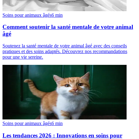
Soins pour animaux âgés
6
min
Comment soutenir la santé mentale de votre animal
âgé
Soutenez la santé mentale de votre animal âgé avec des conseils
pratiques et des soins adaptés. Découvrez nos recommandations
pour une vie sereine.
Soins pour animaux âgés
6
min
Les tendances 2026 : Innovations en soins pour