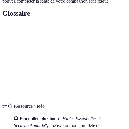
pouvez compléter la santé de votre compagnon sans risque.
Glossaire
Terme
Définition
Propagation d'huiles essentielles dans l'air par un
Diffusion
dispositif
Processus de mélange d'une solution avec un liquide
Dilution
inactif pour réduire sa concentration
Composés chimiques présents dans certaines huiles
Phénols
essentielles, potentiellement toxiques pour les animaux
## 📺 Ressource Vidéo
📺 Pour aller plus loin :
"Huiles Essentielles et
Sécurité Animale"
, une exploration complète de