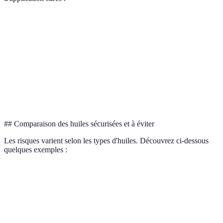
Méthode
Sécurité pour animaux âgés
Diffusion
Modérée, avec ventilation adéquate
Application cutanée
Risquée, besoin de dilution
Ingestion
Fortement déconseillée
## Comparaison des huiles sécurisées et à éviter
Les risques varient selon les types d'huiles. Découvrez ci-dessous
quelques exemples :
Type d'huile
Effet potentiel
Recommandé pour animaux âgé
Lavande
Calmant
Oui