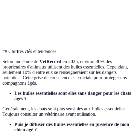
Menthe
Stimulant
Non
poivrée
Camomille
Apaisant
Oui
Arbre à thé
Irritant
Non
## Chiffres clés et tendances
Selon une étude de
VetRecord
en 2025, environ 30% des
propriétaires d'animaux utilisent des huiles essentielles. Cependant,
seulement 10% d'entre eux se renseigneraient sur les dangers
potentiels. Cette prise de conscience est cruciale pour protéger nos
compagnons âgés.
Les huiles essentielles sont-elles sans danger pour les chats
âgés ?
Généralement, les chats sont plus sensibles aux huiles essentielles.
Toujours consulter un vétérinaire avant utilisation.
Puis-je diffuser des huiles essentielles en présence de mon
chien âgé ?