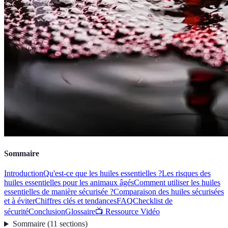
Sommaire
Introduction
Qu'est-ce que les huiles essentielles ?
Les risques des
huiles essentielles pour les animaux âgés
Comment utiliser les huiles
essentielles de manière sécurisée ?
Comparaison des huiles sécurisées
et à éviter
Chiffres clés et tendances
FAQ
Checklist de
sécurité
Conclusion
Glossaire
📺 Ressource Vidéo
Sommaire
(
11
sections
)