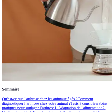
Sommaire
Qu'est-ce que l'arthrose chez les animaux âgés ?
Comment
diagnostiquer l’arthrose chez votre animal ?
Tests à considérer
Soins
pratiques pour soulager l’arthrose
1. Adaptation de l'alimentation
2.