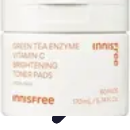
Soins Animaux Âgés
Soins pour animaux âgés
Tendances
Hygiène
Santé
Nutrition
Soins Animaux Âgés