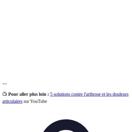
Terme
Définition
Maladie dégénérative qui affecte les
Arthrose
articulations.
Supplément nutritif souvent utilisé pour la santé
Glucosamine
articulaire.
Traitement par le mouvement pour améliorer la
Physiothérapie
réduction de la douleur et la mobilité.
---
📺
Pour aller plus loin :
5 solutions contre l'arthrose et les douleurs
articulaires
sur YouTube