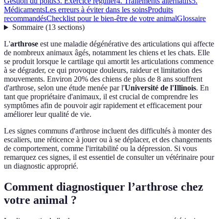
Gestion du poids
3. Exercice régulier
4. Traitements alternatifs
5.
Médicaments
Les erreurs à éviter dans les soins
Produits
recommandés
Checklist pour le bien-être de votre animal
Glossaire
Sommaire
(
13
sections
)
L'
arthrose
est une maladie dégénérative des articulations qui affecte
de nombreux animaux âgés, notamment les chiens et les chats. Elle
se produit lorsque le cartilage qui amortit les articulations commence
à se dégrader, ce qui provoque douleurs, raideur et limitation des
mouvements. Environ 20% des chiens de plus de 8 ans souffrent
d'arthrose, selon une étude menée par l'
Université de l'Illinois
. En
tant que propriétaire d'animaux, il est crucial de comprendre les
symptômes afin de pouvoir agir rapidement et efficacement pour
améliorer leur qualité de vie.
Les signes communs d'arthrose incluent des difficultés à monter des
escaliers, une réticence à jouer ou à se déplacer, et des changements
de comportement, comme l'irritabilité ou la dépression. Si vous
remarquez ces signes, il est essentiel de consulter un vétérinaire pour
un diagnostic approprié.
Comment diagnostiquer l’arthrose chez
votre animal ?