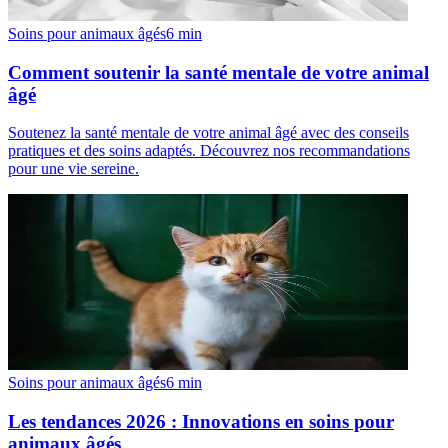
Soins pour animaux âgés
6
min
Comment soutenir la santé mentale de votre animal
âgé
Soutenez la santé mentale de votre animal âgé avec des conseils
pratiques et des soins adaptés. Découvrez nos recommandations
pour une vie sereine.
Soins pour animaux âgés
6
min
Les tendances 2026 : Innovations en soins pour
animaux âgés