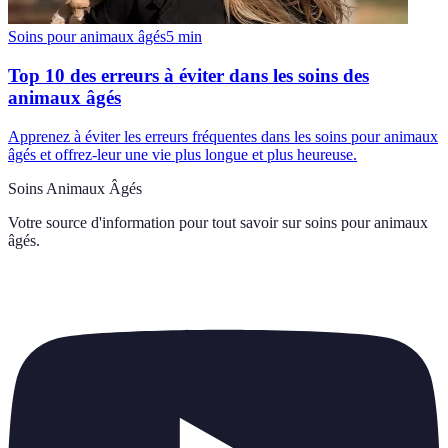
Soins pour animaux âgés
5
min
Top 10 des erreurs à éviter dans les soins des
animaux âgés
Apprenez à éviter les erreurs fréquentes dans les soins pour animaux
âgés et offrez-leur une vie plus longue et plus heureuse.
Soins Animaux Âgés
Votre source d'information pour tout savoir sur
soins pour animaux
âgés
.