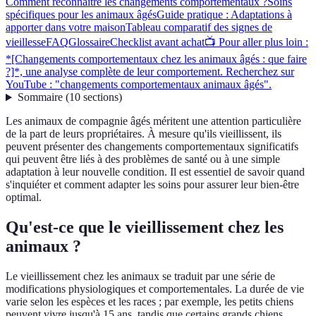
Comment reconnaître les changements comportementaux ?
Soins
spécifiques pour les animaux âgés
Guide pratique : Adaptations à
apporter dans votre maison
Tableau comparatif des signes de
vieillesse
FAQ
Glossaire
Checklist avant achat
📺 Pour aller plus loin :
*[Changements comportementaux chez les animaux âgés : que faire
?]*, une analyse complète de leur comportement. Recherchez sur
YouTube : "changements comportementaux animaux âgés".
Sommaire
(
10
sections
)
Les animaux de compagnie âgés méritent une attention particulière
de la part de leurs propriétaires. À mesure qu'ils vieillissent, ils
peuvent présenter des changements comportementaux significatifs
qui peuvent être liés à des problèmes de santé ou à une simple
adaptation à leur nouvelle condition. Il est essentiel de savoir quand
s'inquiéter et comment adapter les soins pour assurer leur bien-être
optimal.
Qu'est-ce que le vieillissement chez les
animaux ?
Le vieillissement chez les animaux se traduit par une série de
modifications physiologiques et comportementales. La durée de vie
varie selon les espèces et les races ; par exemple, les petits chiens
peuvent vivre jusqu'à 15 ans, tandis que certains grands chiens