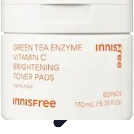
Soins Animaux Âgés
Soins pour animaux âgés
Tendances
Hygiène
Santé
Nutrition
Soins Animaux Âgés