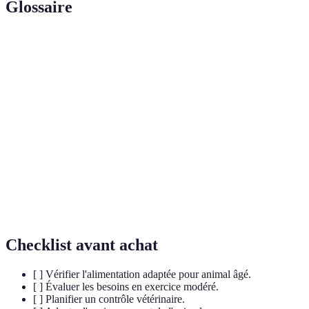
Glossaire
Terme
Définition
Diminution de l'intérêt ou de la motivation
Apathie
d'un animal.
Maladie dégénérative des articulations
Arthrose
commun chez les animaux âgés.
Analyse des comportements d'un animal pour
Évaluation
identifier des problèmes de santé ou des
comportementale
besoins.
Checklist avant achat
[ ] Vérifier l'alimentation adaptée pour animal âgé.
[ ] Évaluer les besoins en exercice modéré.
[ ] Planifier un contrôle vétérinaire.