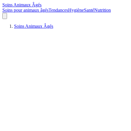
Soins Animaux Âgés
Soins pour animaux âgés
Tendances
Hygiène
Santé
Nutrition
Soins Animaux Âgés